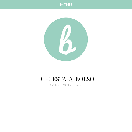
MENÚ
AVANZAR
A
CONTENIDO
El blog de las cosas bonitas
Bonitismos
DE-CESTA-A-BOLSO
17 Abril, 2019
-
Rocio