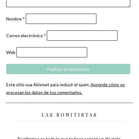
Nombre
*
Correo electrónico
*
Web
Este sitio usa Akismet para reducir el spam.
Aprende cómo se
procesan los datos de tus comentarios.
LAS BONITISTAS
Bonitismos es todo lo que te hace sonreír un día malo,