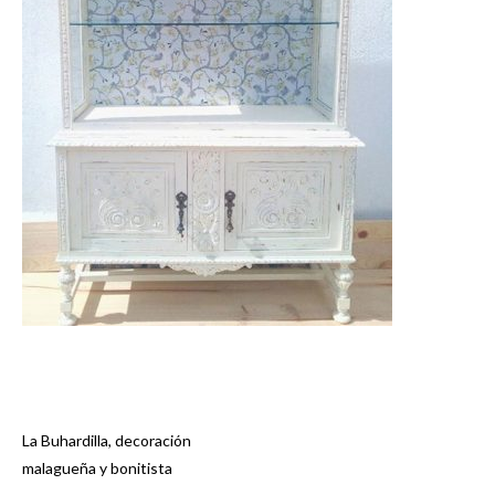
La Buhardilla, decoración
Navegación
malagueña y bonitista