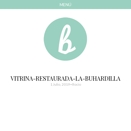
MENÚ
AVANZAR
A
CONTENIDO
El blog de las cosas bonitas
Bonitismos
VITRINA-RESTAURADA-LA-BUHARDILLA
1 Julio, 2019
-
Rocio