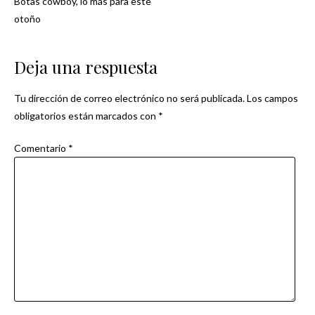
Botas cowboy, lo más para este
Navegación
otoño
de
Deja una respuesta
entradas
Tu dirección de correo electrónico no será publicada.
Los campos
obligatorios están marcados con
*
Comentario
*