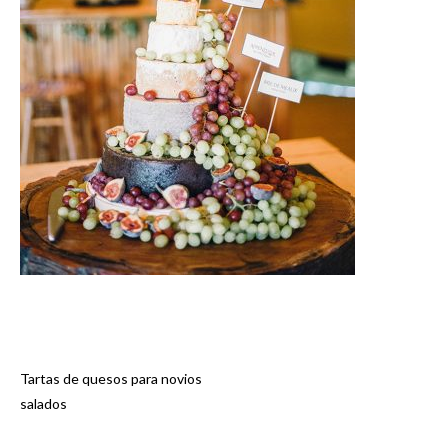
Tartas de quesos para novios
Navegación
salados
de