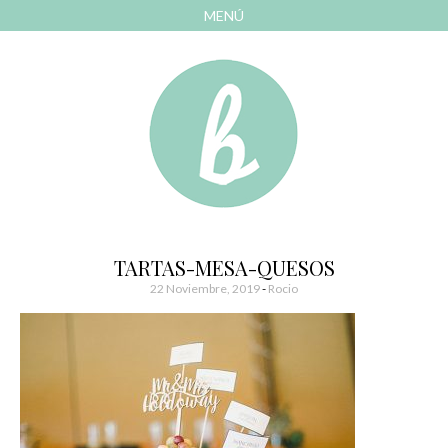
MENÚ
AVANZAR
A
CONTENIDO
El blog de las cosas bonitas
Bonitismos
TARTAS-MESA-QUESOS
22 Noviembre, 2019
-
Rocio