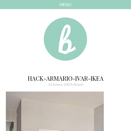
MENÚ
AVANZAR
A
CONTENIDO
El blog de las cosas bonitas
Bonitismos
HACK-ARMARIO-IVAR-IKEA
11 Enero, 2020
-
Rocio