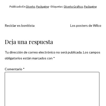
Publicado En
Diseño
,
Packaging
- Etiquetas:
Diseño Gráfico
,
Packaging
Reciclar es bonitista
Los posters de Wilco
Navegación
de
Deja una respuesta
entradas
Tu dirección de correo electrónico no será publicada.
Los campos
obligatorios están marcados con
*
Comentario
*