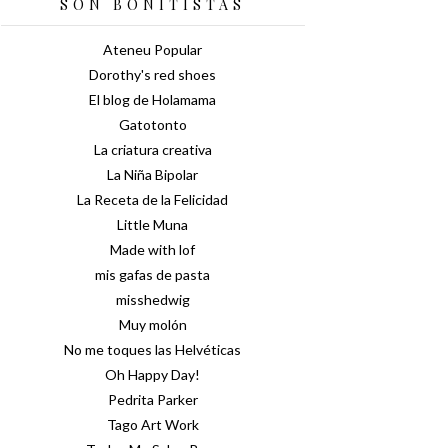
SON BONITISTAS
Ateneu Popular
Dorothy's red shoes
El blog de Holamama
Gatotonto
La criatura creativa
La Niña Bipolar
La Receta de la Felicidad
Little Muna
Made with lof
mis gafas de pasta
misshedwig
Muy molón
No me toques las Helvéticas
Oh Happy Day!
Pedrita Parker
Tago Art Work