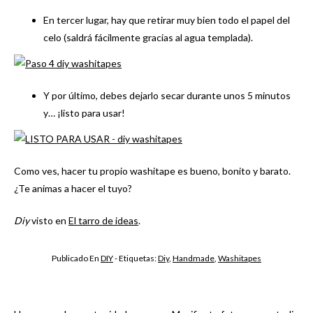
En tercer lugar, hay que retirar muy bien todo el papel del
celo (saldrá fácilmente gracias al agua templada).
Y por último, debes dejarlo secar durante unos 5 minutos
y… ¡listo para usar!
Como ves, hacer tu propio washitape es bueno, bonito y barato.
¿Te animas a hacer el tuyo?
Diy
visto en
El tarro de ideas
.
Publicado En
DIY
- Etiquetas:
Diy
,
Handmade
,
Washitapes