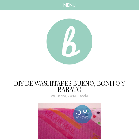
MENÚ
AVANZAR
A
CONTENIDO
El blog de las cosas bonitas
Bonitismos
DIY DE WASHITAPES BUENO, BONITO Y
BARATO
25 Enero, 2013
-
Rocio