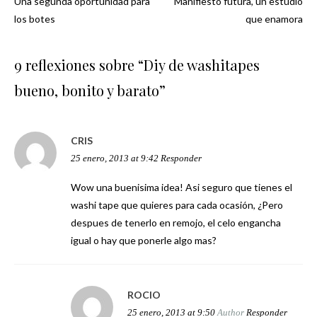
Una segunda oportunidad para
Manifiesto futura, un estudio
Navegación
los botes
que enamora
de
9 reflexiones sobre “
Diy de washitapes
entradas
bueno, bonito y barato
”
CRIS
25 enero, 2013 at 9:42
Responder
Wow una buenisima idea! Asi seguro que tienes el
washi tape que quieres para cada ocasión, ¿Pero
despues de tenerlo en remojo, el celo engancha
igual o hay que ponerle algo mas?
ROCIO
25 enero, 2013 at 9:50
Author
Responder