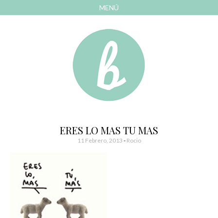
MENÚ
AVANZAR
A
CONTENIDO
El blog de las cosas bonitas
Bonitismos
ERES LO MAS TU MAS
11 Febrero, 2013
-
Rocio