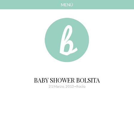
MENÚ
AVANZAR
A
CONTENIDO
El blog de las cosas bonitas
Bonitismos
BABY SHOWER BOLSITA
21 Marzo, 2013
-
Rocio