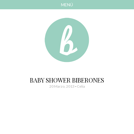
MENÚ
AVANZAR
A
CONTENIDO
El blog de las cosas bonitas
Bonitismos
BABY SHOWER BIBERONES
20 Marzo, 2013
-
Celia