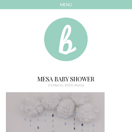
MENÚ
AVANZAR
A
CONTENIDO
El blog de las cosas bonitas
Bonitismos
MESA BABY SHOWER
21 Marzo, 2013
-
Rocio