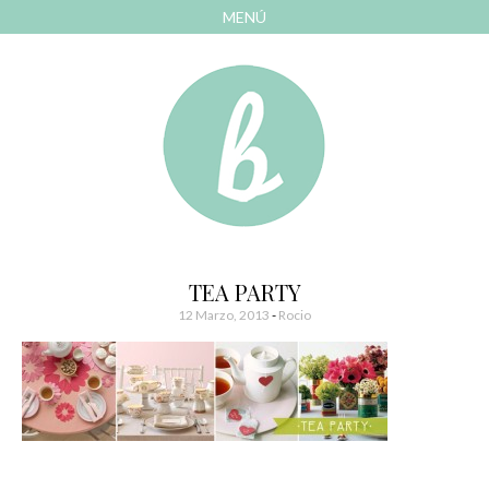
MENÚ
AVANZAR
A
CONTENIDO
El blog de las cosas bonitas
Bonitismos
TEA PARTY
12 Marzo, 2013
-
Rocio