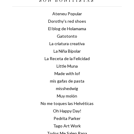
SON BONITISTAS
Ateneu Popular
Dorothy's red shoes
El blog de Holamama
Gatotonto
La criatura creativa
La Niña Bipolar
La Receta de la Felicidad
Little Muna
Made with lof
mis gafas de pasta
misshedwig
Muy molón
No me toques las Helvéticas
Oh Happy Day!
Pedrita Parker
Tago Art Work
Todos Me Salen Rana