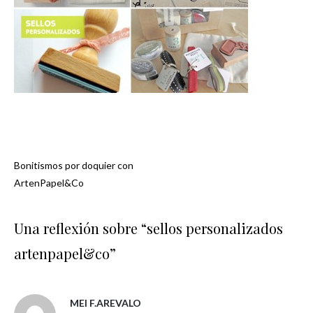
Bonitismos por doquier con
Navegación
ArtenPapel&Co
de
Una reflexión sobre “
sellos personalizados
entradas
artenpapel&co
”
MEI F.AREVALO