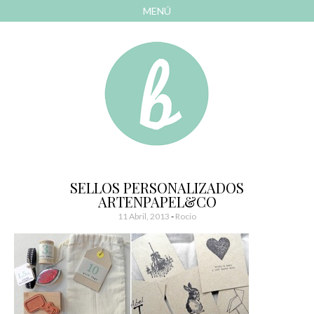
MENÚ
AVANZAR
A
CONTENIDO
El blog de las cosas bonitas
Bonitismos
SELLOS PERSONALIZADOS
ARTENPAPEL&CO
11 Abril, 2013
-
Rocio