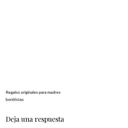
Regalos originales para madres
Navegación
bonitistas
de
Deja una respuesta
entradas