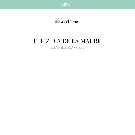
MENÚ
AVANZAR
A
CONTENIDO
El blog de las cosas bonitas
Bonitismos
FELIZ DIA DE LA MADRE
18 Abril, 2013
-
Rocio