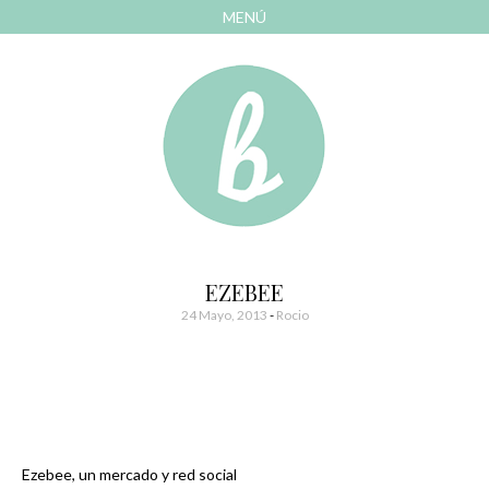
MENÚ
AVANZAR
A
CONTENIDO
El blog de las cosas bonitas
Bonitismos
EZEBEE
24 Mayo, 2013
-
Rocio
Ezebee, un mercado y red social