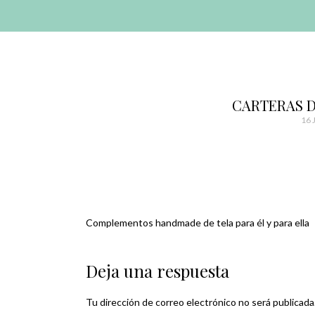
AVANZAR
A
CONTENIDO
El blog de las cosas bonitas
Bonitismos
CARTERAS D
16 
Complementos handmade de tela para él y para ella
Navegación
de
Deja una respuesta
entradas
Tu dirección de correo electrónico no será publicada