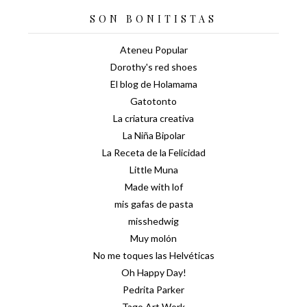
SON BONITISTAS
Ateneu Popular
Dorothy's red shoes
El blog de Holamama
Gatotonto
La criatura creativa
La Niña Bipolar
La Receta de la Felicidad
Little Muna
Made with lof
mis gafas de pasta
misshedwig
Muy molón
No me toques las Helvéticas
Oh Happy Day!
Pedrita Parker
Tago Art Work