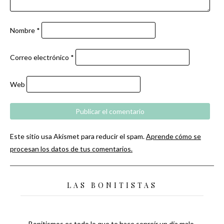
Nombre
*
Correo electrónico
*
Web
Este sitio usa Akismet para reducir el spam.
Aprende cómo se
procesan los datos de tus comentarios.
LAS BONITISTAS
Bonitismos es todo lo que te hace sonreír un día malo,