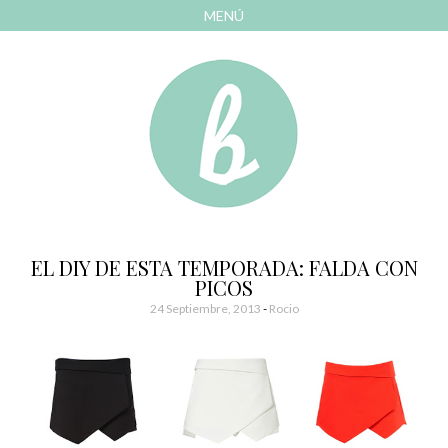
MENÚ
AVANZAR
A
CONTENIDO
El blog de las cosas bonitas
Bonitismos
EL DIY DE ESTA TEMPORADA: FALDA CON
PICOS
24 Septiembre, 2013
-
Rocio