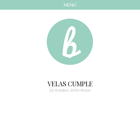
MENÚ
AVANZAR
A
CONTENIDO
El blog de las cosas bonitas
Bonitismos
VELAS CUMPLE
22 Octubre, 2013
-
Rocio