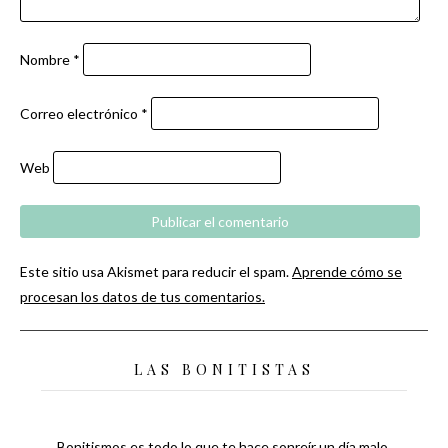
Nombre
*
Correo electrónico
*
Web
Este sitio usa Akismet para reducir el spam.
Aprende cómo se
procesan los datos de tus comentarios.
LAS BONITISTAS
Bonitismos es todo lo que te hace sonreír un día malo,