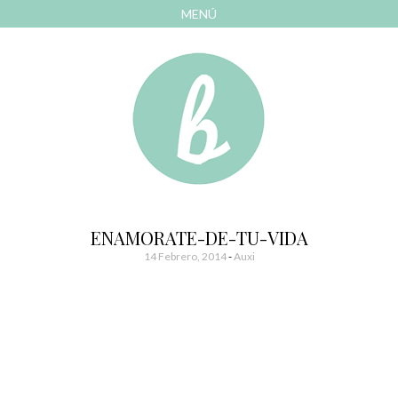
MENÚ
AVANZAR
A
CONTENIDO
El blog de las cosas bonitas
Bonitismos
ENAMORATE-DE-TU-VIDA
14 Febrero, 2014
-
Auxi