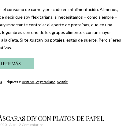
 el consumo de carne y pescado en mi alimentación. Al menos,
de decir que
soy flexitariana
, si necesitamos – como siempre –
muy importante controlar el aporte de proteínas, que en una
as legumbres son uno de los grupos alimentos con un mayor
 la dieta. Si te gustan los potajes, estás de suerte. Pero si eres
ativas.
LEER MÁS
ta
- Etiquetas:
Vegano
,
Vegetariano
,
Veggie
ÁSCARAS DIY CON PLATOS DE PAPEL
2020
-
Auxi
2 Comentarios