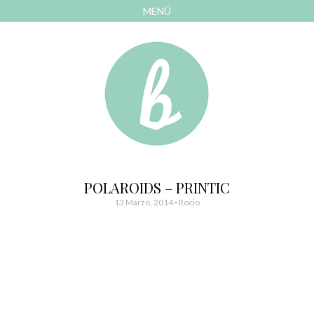
MENÚ
AVANZAR
A
CONTENIDO
El blog de las cosas bonitas
Bonitismos
POLAROIDS – PRINTIC
13 Marzo, 2014
-
Rocio