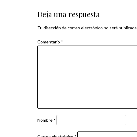
de
Deja una respuesta
entradas
Tu dirección de correo electrónico no será publicada
Comentario
*
Nombre
*
Correo electrónico
*