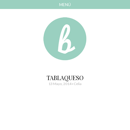
MENÚ
AVANZAR
A
CONTENIDO
El blog de las cosas bonitas
Bonitismos
TABLAQUESO
13 Mayo, 2014
-
Celia