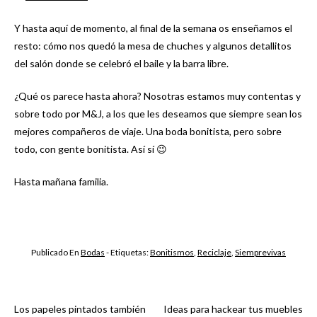
Y hasta aquí de momento, al final de la semana os enseñamos el
resto: cómo nos quedó la mesa de chuches y algunos detallitos
del salón donde se celebró el baile y la barra libre.
¿Qué os parece hasta ahora? Nosotras estamos muy contentas y
sobre todo por M&J, a los que les deseamos que siempre sean los
mejores compañeros de viaje. Una boda bonitista, pero sobre
todo, con gente bonitista. Así sí 😉
Hasta mañana familia.
Publicado En
Bodas
- Etiquetas:
Bonitismos
,
Reciclaje
,
Siemprevivas
Los papeles pintados también
Ideas para hackear tus muebles