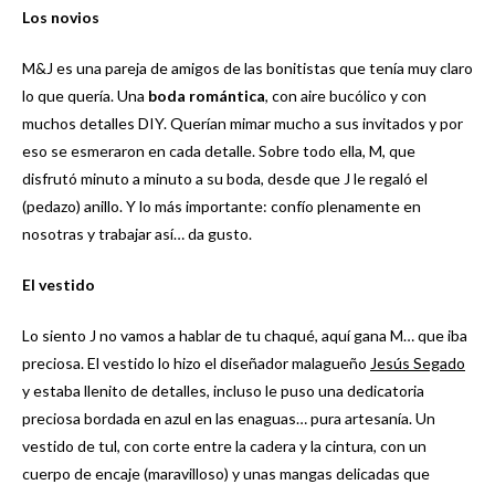
Los novios
M&J es una pareja de amigos de las bonitistas que tenía muy claro
lo que quería. Una
boda romántica
, con aire bucólico y con
muchos detalles DIY. Querían mimar mucho a sus invitados y por
eso se esmeraron en cada detalle. Sobre todo ella, M, que
disfrutó minuto a minuto a su boda, desde que J le regaló el
(pedazo) anillo. Y lo más importante: confío plenamente en
nosotras y trabajar así… da gusto.
El vestido
Lo siento J no vamos a hablar de tu chaqué, aquí gana M… que iba
preciosa. El vestido lo hizo el diseñador malagueño
Jesús Segado
y estaba llenito de detalles, incluso le puso una dedicatoria
preciosa bordada en azul en las enaguas… pura artesanía. Un
vestido de tul, con corte entre la cadera y la cintura, con un
cuerpo de encaje (maravilloso) y unas mangas delicadas que