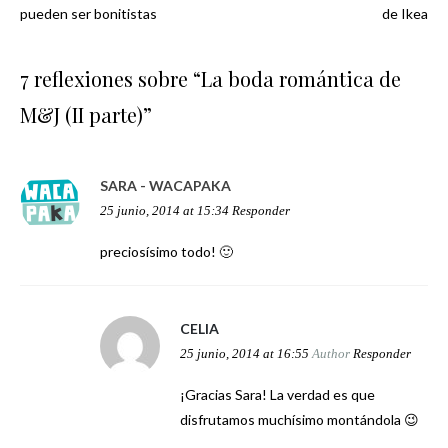
Navegación
pueden ser bonitistas
de Ikea
de
7 reflexiones sobre “
La boda romántica de
entradas
M&J (II parte)
”
SARA - WACAPAKA
25 junio, 2014 at 15:34
Responder
preciosísimo todo! 🙂
CELIA
25 junio, 2014 at 16:55
Author
Responder
¡Gracias Sara! La verdad es que
disfrutamos muchísimo montándola 😉