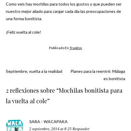
Como veis hay mochilas para todos los gustos y que pueden ser
nuestro mejor aliado para cargar cada día las preocupaciones de
una forma bonitista.
¡Feliz vuelta al cole!
Publicado En
Trapitos
Septiembre, vuelta a la realidad
Planes para la reentré: Málaga
Navegación
es bonitista
de
2 reflexiones sobre “
Mochilas bonitista para
la vuelta al cole
”
entradas
SARA - WACAPAKA
2 septiembre, 2014 at 8:25
Responder