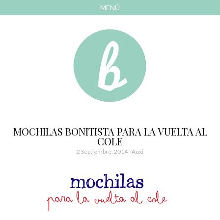
MENÚ
AVANZAR
A
CONTENIDO
El blog de las cosas bonitas
Bonitismos
MOCHILAS BONITISTA PARA LA VUELTA AL
COLE
2 Septiembre, 2014
-
Auxi