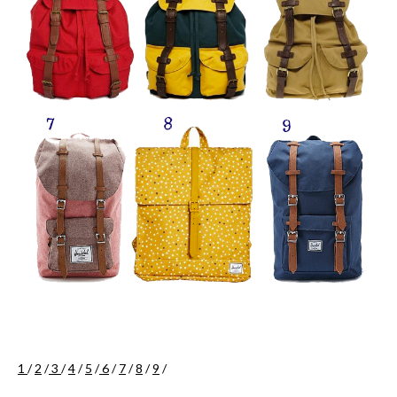
1
/
2
/
3
/
4
/
5
/
6
/
7
/
8
/
9
/