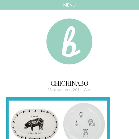
MENÚ
AVANZAR
A
CONTENIDO
El blog de las cosas bonitas
Bonitismos
CHICHINABO
23 Noviembre, 2014
-
Auxi