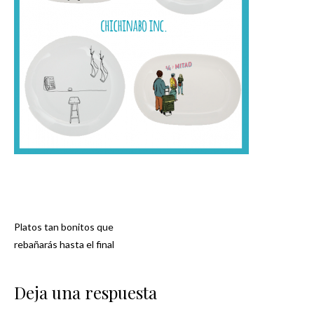
Platos tan bonitos que
Navegación
rebañarás hasta el final
de
Deja una respuesta
entradas