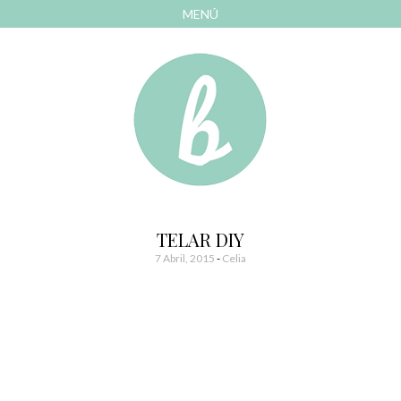
MENÚ
AVANZAR
A
CONTENIDO
El blog de las cosas bonitas
Bonitismos
TELAR DIY
7 Abril, 2015
-
Celia