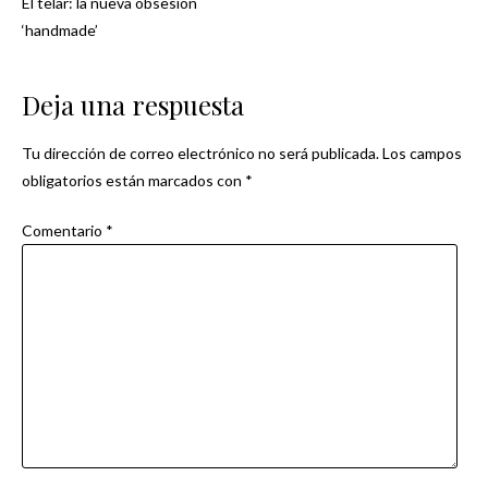
El telar: la nueva obsesión
Navegación
‘handmade’
de
Deja una respuesta
entradas
Tu dirección de correo electrónico no será publicada.
Los campos
obligatorios están marcados con
*
Comentario
*