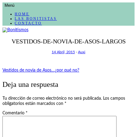
AVANZAR
Menú
A
CONTENIDO
HOME
LAS BONITISTAS
CONTACTO
El blog de las cosas bonitas
VESTIDOS-DE-NOVIA-DE-ASOS-LARGOS
Bonitismos
14 Abril, 2015
-
Auxi
Navegación
Vestidos de novia de Asos…¿por qué no?
de
Deja una respuesta
entradas
Tu dirección de correo electrónico no será publicada.
Los campos
obligatorios están marcados con
*
Comentario
*