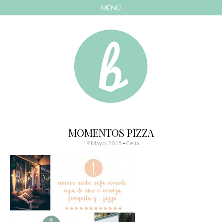
MENÚ
AVANZAR
A
CONTENIDO
El blog de las cosas bonitas
Bonitismos
MOMENTOS PIZZA
19 Mayo, 2015
-
Celia