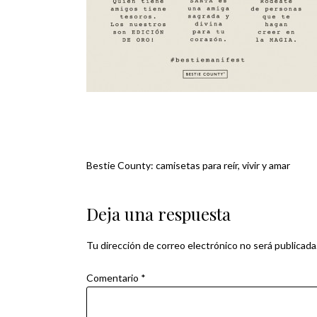
Bestie County: camisetas para reír, vivir y amar
Navegación
de
Deja una respuesta
entradas
Tu dirección de correo electrónico no será publicada
Comentario
*