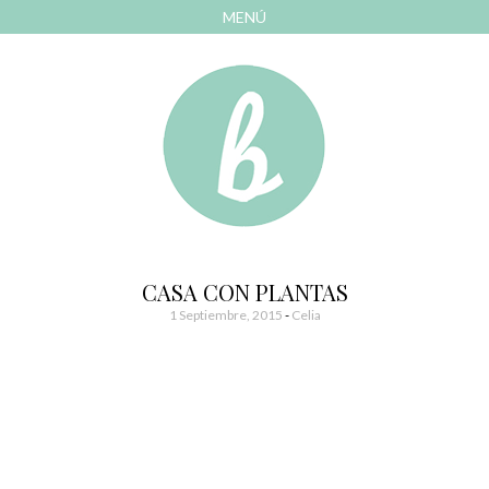
MENÚ
AVANZAR
A
CONTENIDO
El blog de las cosas bonitas
Bonitismos
CASA CON PLANTAS
1 Septiembre, 2015
-
Celia