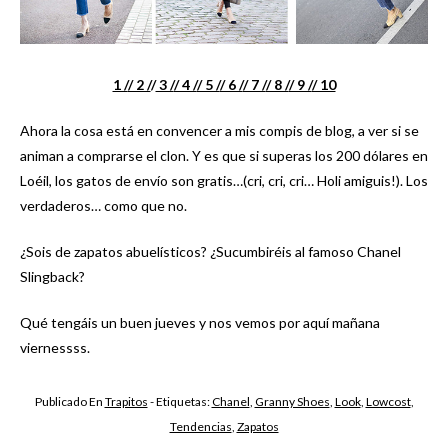
1 /
/ 2 /
/
3 /
/ 4 /
/ 5 /
/ 6 /
/ 7 /
/ 8 /
/ 9 /
/ 10
Ahora la cosa está en convencer a mis compis de blog, a ver si se
animan a comprarse el clon. Y es que si superas los 200 dólares en
Loéil, los gatos de envío son gratis…(cri, cri, cri… Holi amiguis!). Los
verdaderos… como que no.
¿Sois de zapatos abuelísticos? ¿Sucumbiréis al famoso Chanel
Slingback?
Qué tengáis un buen jueves y nos vemos por aquí mañana
viernessss.
Publicado En
Trapitos
- Etiquetas:
Chanel
,
Granny Shoes
,
Look
,
Lowcost
,
Tendencias
,
Zapatos