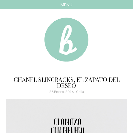
MENÚ
AVANZAR
A
CONTENIDO
El blog de las cosas bonitas
Bonitismos
CHANEL SLINGBACKS, EL ZAPATO DEL
DESEO
28 Enero, 2016
-
Celia