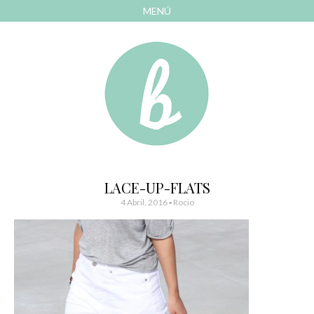
MENÚ
AVANZAR
A
CONTENIDO
El blog de las cosas bonitas
Bonitismos
LACE-UP-FLATS
4 Abril, 2016
-
Rocio