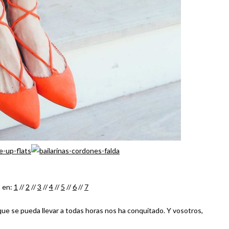
 en:
1
//
2
//
3
//
4
//
5
//
6
//
7
ue se pueda llevar a todas horas nos ha conquitado. Y vosotros,