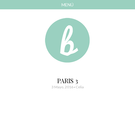
MENÚ
AVANZAR
A
CONTENIDO
El blog de las cosas bonitas
Bonitismos
PARIS 3
3 Mayo, 2016
-
Celia