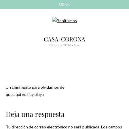
MENÚ
AVANZAR
A
CONTENIDO
El blog de las cosas bonitas
Bonitismos
CASA-CORONA
28 Junio, 2016
-
Auxi
Un chiringuito para olvidarnos de
Navegación
que aquí no hay playa
de
Deja una respuesta
entradas
Tu dirección de correo electrónico no será publicada.
Los campos