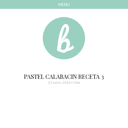
MENÚ
AVANZAR
A
CONTENIDO
El blog de las cosas bonitas
Bonitismos
PASTEL CALABACIN RECETA 3
21 Junio, 2016
-
Celia