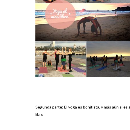
Segunda parte: El yoga es bonitista, y más aún si es a
Navegación
libre
de