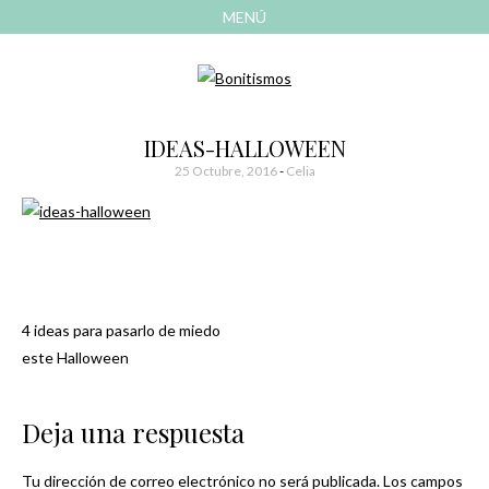
MENÚ
AVANZAR
A
CONTENIDO
El blog de las cosas bonitas
Bonitismos
IDEAS-HALLOWEEN
25 Octubre, 2016
-
Celia
4 ideas para pasarlo de miedo
Navegación
este Halloween
de
Deja una respuesta
entradas
Tu dirección de correo electrónico no será publicada.
Los campos