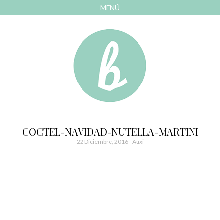
MENÚ
AVANZAR
A
CONTENIDO
El blog de las cosas bonitas
Bonitismos
COCTEL-NAVIDAD-NUTELLA-MARTINI
22 Diciembre, 2016
-
Auxi