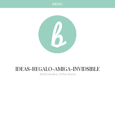
MENÚ
AVANZAR
A
CONTENIDO
El blog de las cosas bonitas
Bonitismos
IDEAS-REGALO-AMIGA-INVIDSIBLE
18 Diciembre, 2016
-
Rocio