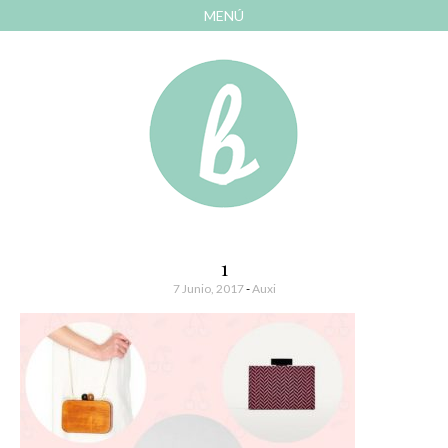
MENÚ
AVANZAR
A
CONTENIDO
El blog de las cosas bonitas
Bonitismos
1
7 Junio, 2017
-
Auxi