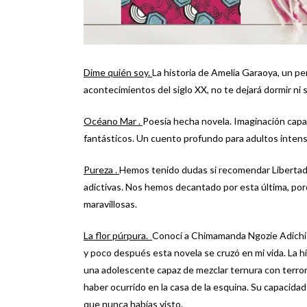
Dime quién soy.
La historia de Amelia Garaoya, un pe
acontecimientos del siglo XX, no te dejará dormir ni s
Océano Mar .
Poesía hecha novela. Imaginación capaz
fantásticos. Un cuento profundo para adultos intens
Pureza .
Hemos tenido dudas si recomendar Libertad 
adictivas. Nos hemos decantado por esta última, po
maravillosas.
La flor púrpura.
Conocí a Chimamanda Ngozie Adichie
y poco después esta novela se cruzó en mi vida. La hi
una adolescente capaz de mezclar ternura con terror
haber ocurrido en la casa de la esquina. Su capacidad
que nunca habías visto.