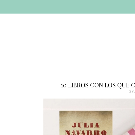
AVANZAR
A
CONTENIDO
El blog de las cosas bonitas
Bonitismos
10 LIBROS CON LOS QUE
29 