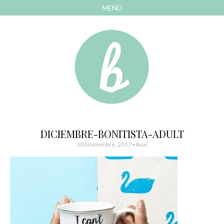
MENÚ
AVANZAR
A
CONTENIDO
El blog de las cosas bonitas
Bonitismos
DICIEMBRE-BONITISTA-ADULT
30 Noviembre, 2017
-
Auxi