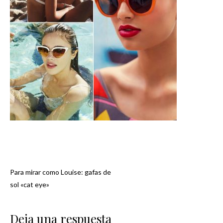
Para mirar como Louise: gafas de
Navegación
sol «cat eye»
de
Deja una respuesta