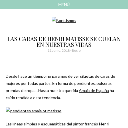
MENÚ
AVANZAR
A
CONTENIDO
El blog de las cosas bonitas
Bonitismos
LAS CARAS DE HENRI MATISSE SE CUELAN
EN NUESTRAS VIDAS
11 Junio, 2018
-
Rocio
Desde hace un tiempo no paramos de ver siluetas de caras de
mujeres por todas partes. En forma de pendientes, pulseras,
prendas de ropa… Hasta nuestra querida
Amaia de España
ha
caído rendida a esta tendencia.
Las líneas simples y esquemáticas del pintor francés
Henri