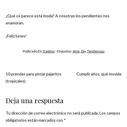
¿Qué os parece esta moda? A nosotras los pendientes nos
enamoran.
¡Feliz lunes!
Publicado En
Trapitos
- Etiquetas:
Arte
,
Diy
,
Tendencias
10 prendas para pintar pajaritos
Cumplir años, qué movida
Navegación
(tropicales)
de
Deja una respuesta
entradas
Tu dirección de correo electrónico no será publicada.
Los campos
obligatorios están marcados con
*