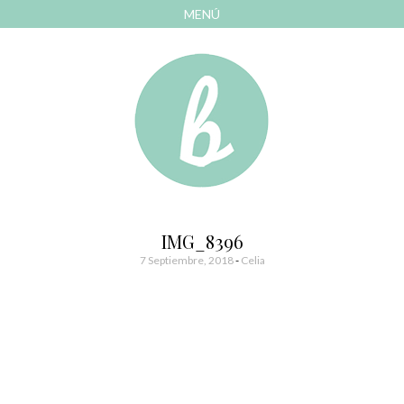
MENÚ
AVANZAR
A
CONTENIDO
El blog de las cosas bonitas
Bonitismos
IMG_8396
7 Septiembre, 2018
-
Celia